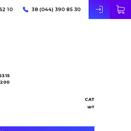
62 10
38 (044) 390 85 30
6315
5200
CAT
шт