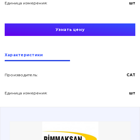
Единица измерения:
шт
Узнать цену
О нас
Характеристики
Контакты
Производитель:
CAT
Единица измерения:
шт
Вакансии
Каталог
Фильтры и смазочные материалы
Поиск