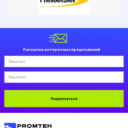
Ходовая часть
Болты, гайки и элементы крепления
Коронки, зубья, адаптера, пальцы, фиксаторы
Ножи, режущие кромки
Рассылка интересных предложений
Защита (ковша, адаптера)
написати
зателефонувати
листа
Подушки амортизационные
Пальци и втулки
Двигатель
Подписаться
Гидравлика
Трансмиссия