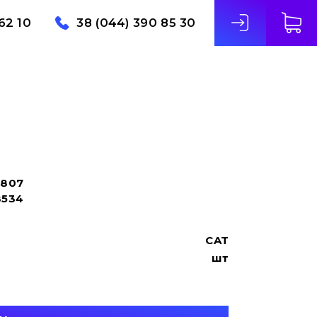
62 10
38 (044) 390 85 30
8807
8534
CAT
шт