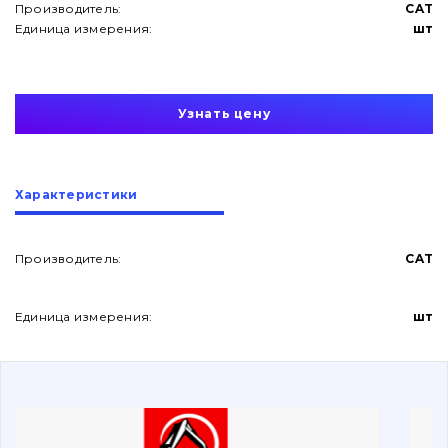
Производитель:
CAT
Единица измерения:
шт
Узнать цену
О нас
Характеристики
Контакты
Производитель:
CAT
Вакансии
Единица измерения:
шт
Каталог
Фильтры и смазочные материалы
Поиск