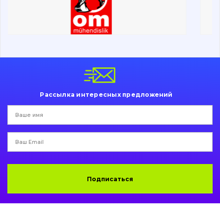
Ходовая часть
Болты, гайки и элементы крепления
Коронки, зубья, адаптера, пальцы, фиксаторы
Ножи, режущие кромки
Рассылка интересных предложений
Защита (ковша, адаптера)
написати
зателефонувати
листа
Подушки амортизационные
Пальци и втулки
Двигатель
Подписаться
Гидравлика
Трансмиссия