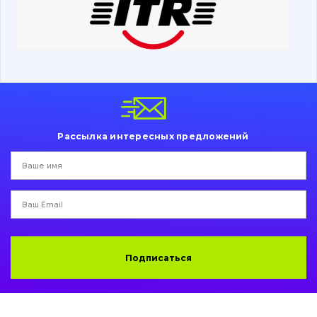
Ходовая часть
Болты, гайки и элементы крепления
Коронки, зубья, адаптера, пальцы, фиксаторы
Ножи, режущие кромки
Рассылка интересных предложений
Защита (ковша, адаптера)
написати
зателефонувати
листа
Подушки амортизационные
Пальци и втулки
Двигатель
Подписаться
Гидравлика
Трансмиссия