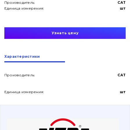
Производитель:
CAT
Единица измерения:
шт
Узнать цену
О нас
Характеристики
Контакты
Производитель:
CAT
Вакансии
Единица измерения:
шт
Каталог
Фильтры и смазочные материалы
Поиск