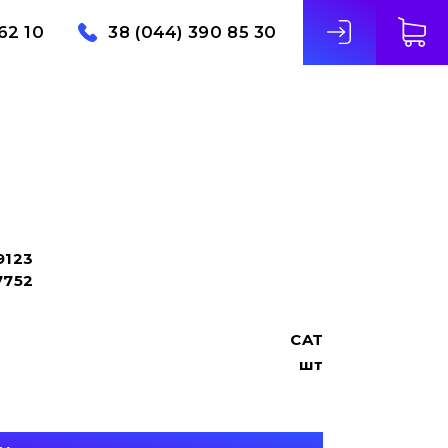
62 10
38 (044) 390 85 30
9123
7752
CAT
шт