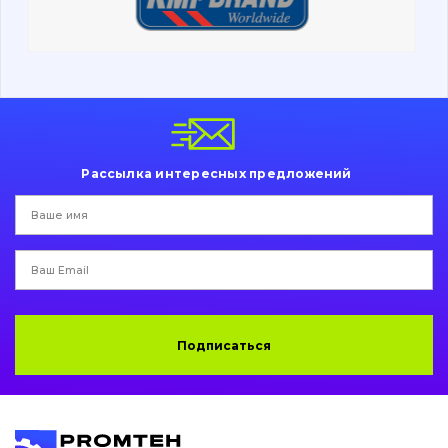
Ходовая часть
Болты, гайки и элементы крепления
Коронки, зубья, адаптера, пальцы, фиксаторы
Ножи, режущие кромки
Рассылка интересных предложений
Защита (ковша, адаптера)
написати
зателефонувати
листа
Подушки амортизационные
Пальци и втулки
Двигатель
Подписаться
Гидравлика
Трансмиссия