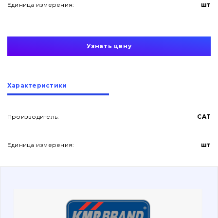
Единица измерения:
шт
Узнать цену
О нас
Характеристики
Контакты
Производитель:
CAT
Единица измерения:
шт
Вакансии
Каталог
Фильтры и смазочные материалы
Поиск