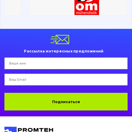
Ходовая часть
Болты, гайки и элементы крепления
Коронки, зубья, адаптера, пальцы, фиксаторы
Ножи, режущие кромки
Рассылка интересных предложений
Защита (ковша, адаптера)
написати
зателефонувати
листа
Подушки амортизационные
Пальци и втулки
Двигатель
Подписаться
Гидравлика
Трансмиссия