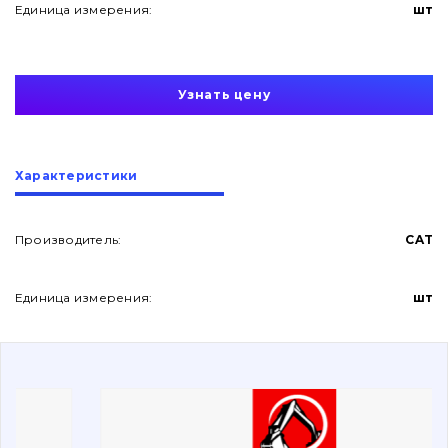
Единица измерения:
шт
Узнать цену
О нас
Характеристики
Контакты
Производитель:
CAT
Единица измерения:
шт
Вакансии
Каталог
Фильтры и смазочные материалы
Поиск