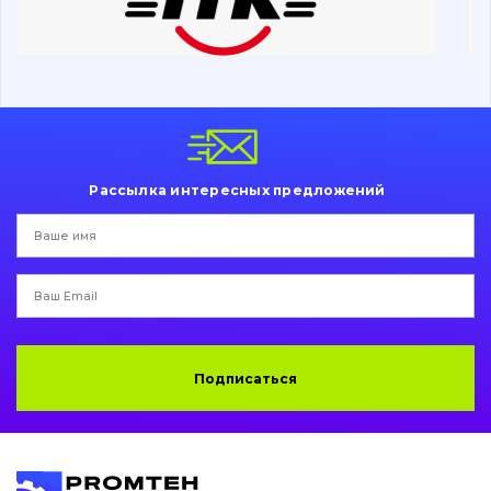
Ходовая часть
Болты, гайки и элементы крепления
Коронки, зубья, адаптера, пальцы, фиксаторы
Ножи, режущие кромки
Рассылка интересных предложений
Защита (ковша, адаптера)
написати
зателефонувати
листа
Подушки амортизационные
Пальци и втулки
Двигатель
Подписаться
Гидравлика
Трансмиссия