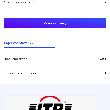
Единица измерения:
шт
Узнать цену
О нас
Характеристики
Контакты
Производитель:
CAT
Единица измерения:
шт
Вакансии
Каталог
Фильтры и смазочные материалы
Поиск