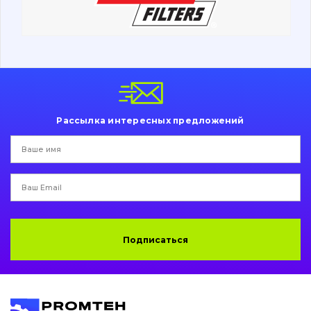
Ходовая часть
Болты, гайки и элементы крепления
Коронки, зубья, адаптера, пальцы, фиксаторы
Ножи, режущие кромки
Рассылка интересных предложений
Защита (ковша, адаптера)
написати
зателефонувати
листа
Подушки амортизационные
Пальци и втулки
Двигатель
Подписаться
Гидравлика
Трансмиссия