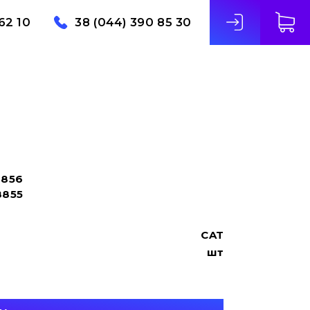
62 10
38 (044) 390 85 30
8856
8855
CAT
шт