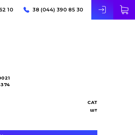
62 10
38 (044) 390 85 30
0021
3374
CAT
шт