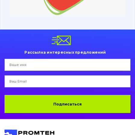
Ходовая часть
Болты, гайки и элементы крепления
Коронки, зубья, адаптера, пальцы, фиксаторы
Ножи, режущие кромки
Рассылка интересных предложений
Защита (ковша, адаптера)
написати
зателефонувати
листа
Подушки амортизационные
Пальци и втулки
Двигатель
Подписаться
Гидравлика
Трансмиссия