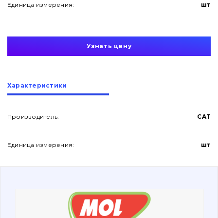
Единица измерения:
шт
Узнать цену
О нас
Характеристики
Контакты
Производитель:
CAT
Единица измерения:
шт
Вакансии
Каталог
Фильтры и смазочные материалы
Поиск