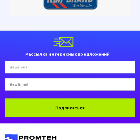
Ходовая часть
Болты, гайки и элементы крепления
Коронки, зубья, адаптера, пальцы, фиксаторы
Ножи, режущие кромки
Рассылка интересных предложений
Защита (ковша, адаптера)
написати
зателефонувати
листа
Подушки амортизационные
Пальци и втулки
Двигатель
Подписаться
Гидравлика
Трансмиссия