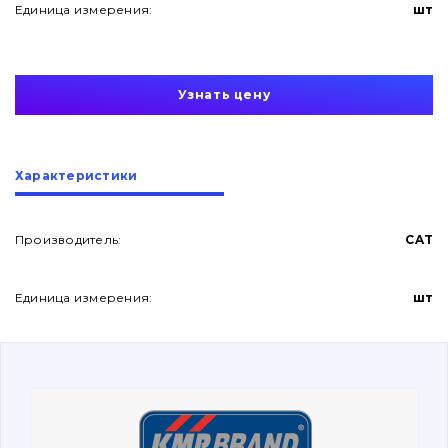
Единица измерения:
шт
Узнать цену
О нас
Характеристики
Контакты
Производитель:
CAT
Единица измерения:
шт
Вакансии
Каталог
Фильтры и смазочные материалы
Поиск