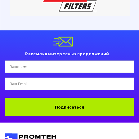
Ходовая часть
Болты, гайки и элементы крепления
Коронки, зубья, адаптера, пальцы, фиксаторы
Ножи, режущие кромки
Рассылка интересных предложений
Защита (ковша, адаптера)
написати
зателефонувати
листа
Подушки амортизационные
Пальци и втулки
Двигатель
Подписаться
Гидравлика
Трансмиссия