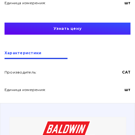
Единица измерения:
шт
Узнать цену
О нас
Характеристики
Контакты
Производитель:
CAT
Единица измерения:
шт
Вакансии
Каталог
Фильтры и смазочные материалы
Поиск