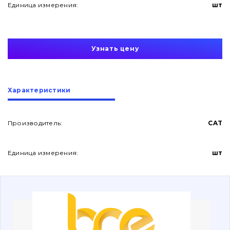
Единица измерения:
шт
Узнать цену
О нас
Характеристики
Контакты
Производитель:
CAT
Единица измерения:
шт
Вакансии
Каталог
Фильтры и смазочные материалы
Поиск