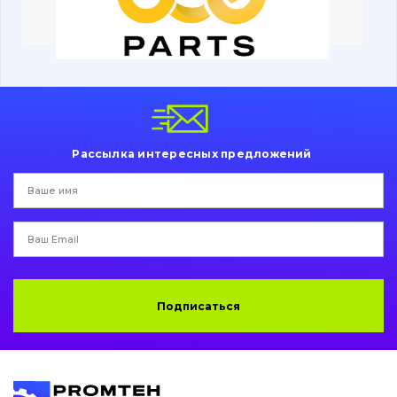
Ходовая часть
Болты, гайки и элементы крепления
Коронки, зубья, адаптера, пальцы, фиксаторы
Ножи, режущие кромки
Рассылка интересных предложений
Защита (ковша, адаптера)
написати
зателефонувати
листа
Подушки амортизационные
Пальци и втулки
Двигатель
Подписаться
Гидравлика
Трансмиссия