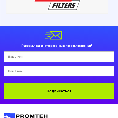
Ходовая часть
Болты, гайки и элементы крепления
Коронки, зубья, адаптера, пальцы, фиксаторы
Ножи, режущие кромки
Рассылка интересных предложений
Защита (ковша, адаптера)
написати
зателефонувати
листа
Подушки амортизационные
Пальци и втулки
Двигатель
Подписаться
Гидравлика
Трансмиссия