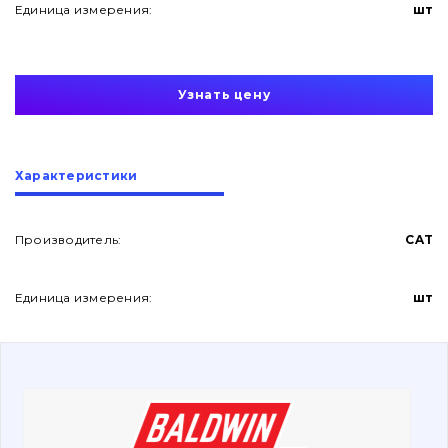
Единица измерения:
шт
Узнать цену
О нас
Характеристики
Контакты
Производитель:
CAT
Единица измерения:
шт
Вакансии
Каталог
Фильтры и смазочные материалы
Поиск