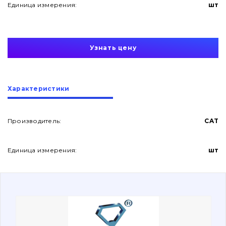
Единица измерения:
шт
Узнать цену
О нас
Характеристики
Контакты
Производитель:
CAT
Единица измерения:
шт
Вакансии
Каталог
Фильтры и смазочные материалы
Поиск