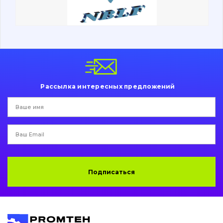
Ходовая часть
Болты, гайки и элементы крепления
Коронки, зубья, адаптера, пальцы, фиксаторы
Ножи, режущие кромки
Рассылка интересных предложений
Защита (ковша, адаптера)
написати
зателефонувати
листа
Подушки амортизационные
Пальци и втулки
Двигатель
Подписаться
Гидравлика
Трансмиссия