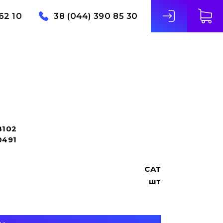
62 10
38 (044) 390 85 30
8102
0491
CAT
шт