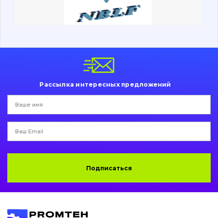
Ходовая часть
Болты, гайки и элементы крепления
Коронки, зубья, адаптера, пальцы, фиксаторы
Ножи, режущие кромки
Рассылка интересных предложений
Защита (ковша, адаптера)
написати
зателефонувати
листа
Подушки амортизационные
Пальци и втулки
Двигатель
Подписаться
Гидравлика
Трансмиссия