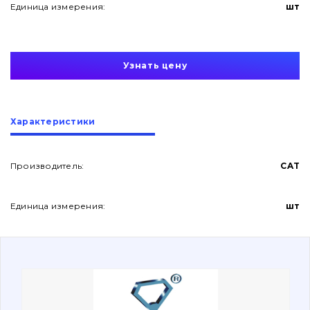
Единица измерения:
шт
Узнать цену
О нас
Характеристики
Контакты
Производитель:
CAT
Единица измерения:
шт
Вакансии
Каталог
Фильтры и смазочные материалы
Поиск