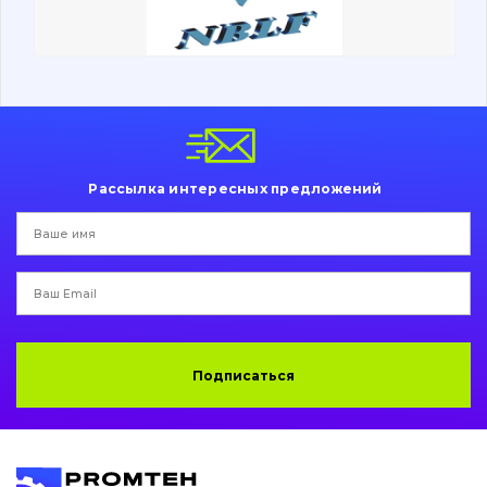
Ходовая часть
Болты, гайки и элементы крепления
Коронки, зубья, адаптера, пальцы, фиксаторы
Ножи, режущие кромки
Рассылка интересных предложений
Защита (ковша, адаптера)
написати
зателефонувати
листа
Подушки амортизационные
Пальци и втулки
Двигатель
Подписаться
Гидравлика
Трансмиссия