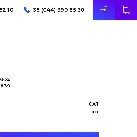
62 10
38 (044) 390 85 30
0352
4839
CAT
шт