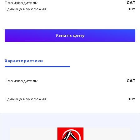
Производитель:
CAT
Единица измерения:
шт
Узнать цену
О нас
Характеристики
Контакты
Производитель:
CAT
Вакансии
Единица измерения:
шт
Каталог
Фильтры и смазочные материалы
Поиск