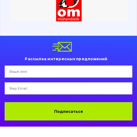
Ходовая часть
Болты, гайки и элементы крепления
Коронки, зубья, адаптера, пальцы, фиксаторы
Ножи, режущие кромки
Рассылка интересных предложений
Защита (ковша, адаптера)
написати
зателефонувати
листа
Подушки амортизационные
Пальци и втулки
Двигатель
Подписаться
Гидравлика
Трансмиссия