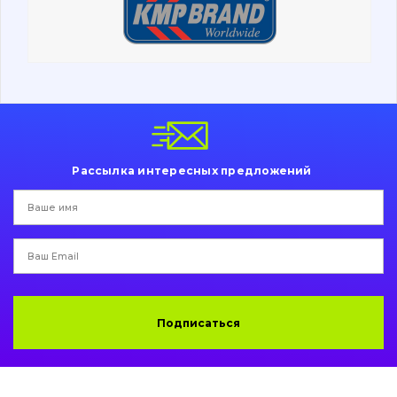
Ходовая часть
Болты, гайки и элементы крепления
Коронки, зубья, адаптера, пальцы, фиксаторы
Ножи, режущие кромки
Рассылка интересных предложений
Защита (ковша, адаптера)
написати
зателефонувати
листа
Подушки амортизационные
Пальци и втулки
Двигатель
Подписаться
Гидравлика
Трансмиссия