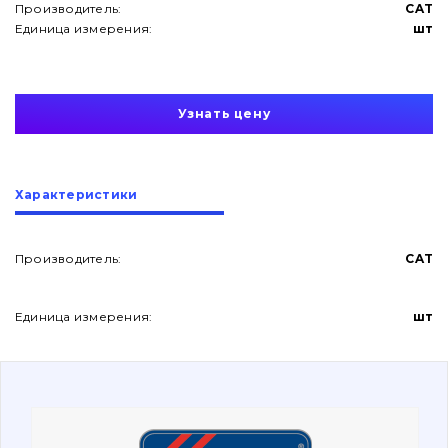
Производитель:
CAT
Единица измерения:
шт
Узнать цену
О нас
Характеристики
Контакты
Производитель:
CAT
Вакансии
Единица измерения:
шт
Каталог
Фильтры и смазочные материалы
Поиск