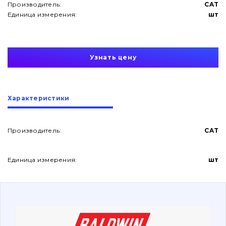
Производитель:
CAT
Единица измерения:
шт
Узнать цену
О нас
Характеристики
Контакты
Производитель:
CAT
Вакансии
Единица измерения:
шт
Каталог
Фильтры и смазочные материалы
Поиск