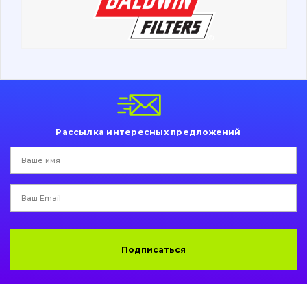
Ходовая часть
Болты, гайки и элементы крепления
Коронки, зубья, адаптера, пальцы, фиксаторы
Ножи, режущие кромки
Рассылка интересных предложений
Защита (ковша, адаптера)
написати
зателефонувати
листа
Подушки амортизационные
Пальци и втулки
Двигатель
Подписаться
Гидравлика
Трансмиссия