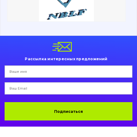
Ходовая часть
Болты, гайки и элементы крепления
Коронки, зубья, адаптера, пальцы, фиксаторы
Ножи, режущие кромки
Рассылка интересных предложений
Защита (ковша, адаптера)
написати
зателефонувати
листа
Подушки амортизационные
Пальци и втулки
Двигатель
Подписаться
Гидравлика
Трансмиссия