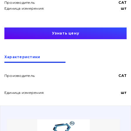
Производитель:
CAT
Единица измерения:
шт
Узнать цену
О нас
Характеристики
Контакты
Производитель:
CAT
Вакансии
Единица измерения:
шт
Каталог
Фильтры и смазочные материалы
Поиск