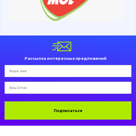
Ходовая часть
Болты, гайки и элементы крепления
Коронки, зубья, адаптера, пальцы, фиксаторы
Ножи, режущие кромки
Рассылка интересных предложений
Защита (ковша, адаптера)
написати
зателефонувати
листа
Подушки амортизационные
Пальци и втулки
Двигатель
Подписаться
Гидравлика
Трансмиссия