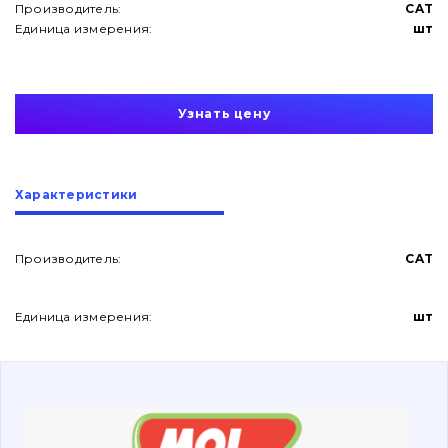
Производитель:
CAT
Единица измерения:
шт
Узнать цену
О нас
Характеристики
Контакты
Производитель:
CAT
Вакансии
Единица измерения:
шт
Каталог
Фильтры и смазочные материалы
Поиск