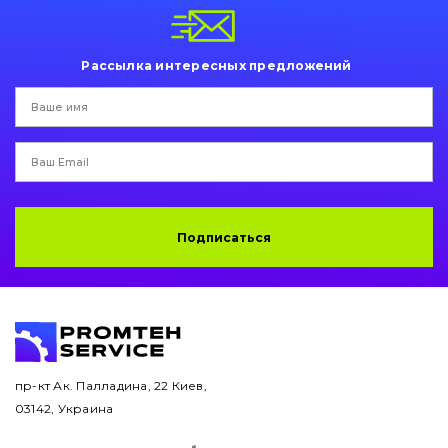
Пальци и втулки
Двигатель
Рассылка интересных предложений
Гидравлика
Трансмиссия
Рама и кузов
Подписаться
Ковши
Навесное оборудование
Буровой инструмент
Дорожная фреза
пр-кт Ак. Палладина, 22 Киев,
03142, Украина
Электрооборудование