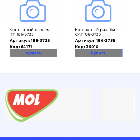
Вакансии
Каталог
Контактный разъём
Контактный разъём
ITR 186-3735
CAT 186-3735
Артикул:
186-3735
Артикул:
186-3735
Фильтры и смазочные материалы
Код:
64171
Код:
36010
Поиск
Купить
Купить
Ходовая часть
Болты, гайки и элементы крепления
Коронки, зубья, адаптера, пальцы, фиксаторы
Ножи, режущие кромки
Защита (ковша, адаптера)
написати
зателефонувати
листа
Подушки амортизационные