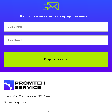
Пальци и втулки
Двигатель
Рассылка интересных предложений
Гидравлика
Трансмиссия
Рама и кузов
Подписаться
Ковши
Навесное оборудование
Буровой инструмент
Дорожная фреза
пр-кт Ак. Палладина, 22 Киев,
03142, Украина
Электрооборудование