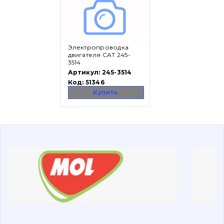
Вакансии
Электропроводка
Каталог
двигателя CAT 245-
3514
Фильтры и смазочные материалы
Артикул:
245-3514
Код:
51346
Поиск
Купить
Ходовая часть
Болты, гайки и элементы крепления
Коронки, зубья, адаптера, пальцы, фиксаторы
Ножи, режущие кромки
Защита (ковша, адаптера)
написати
зателефонувати
листа
Подушки амортизационные