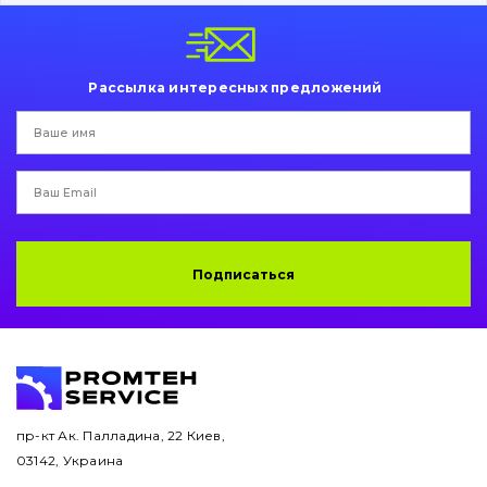
Пальци и втулки
Двигатель
Рассылка интересных предложений
Гидравлика
Трансмиссия
Рама и кузов
Ковши
Подписаться
Навесное оборудование
Буровой инструмент
Дорожная фреза
пр-кт Ак. Палладина, 22 Киев,
03142, Украина
Электрооборудование