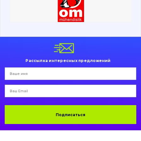
Ходовая часть
Болты, гайки и элементы крепления
Коронки, зубья, адаптера, пальцы, фиксаторы
Ножи, режущие кромки
Рассылка интересных предложений
Защита (ковша, адаптера)
написати
зателефонувати
листа
Подушки амортизационные
Пальци и втулки
Двигатель
Подписаться
Гидравлика
Трансмиссия