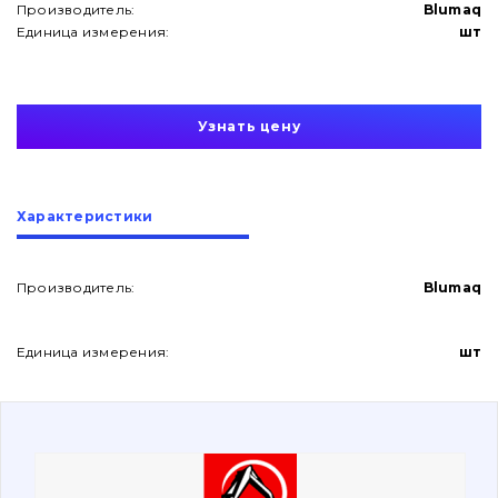
Производитель:
Blumaq
Единица измерения:
шт
Узнать цену
О нас
Характеристики
Контакты
Производитель:
Blumaq
Вакансии
Единица измерения:
шт
Каталог
Фильтры и смазочные материалы
Поиск