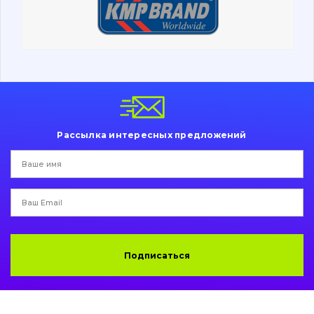
Ходовая часть
Болты, гайки и элементы крепления
Коронки, зубья, адаптера, пальцы, фиксаторы
Ножи, режущие кромки
Рассылка интересных предложений
Защита (ковша, адаптера)
написати
зателефонувати
листа
Подушки амортизационные
Пальци и втулки
Двигатель
Подписаться
Гидравлика
Трансмиссия