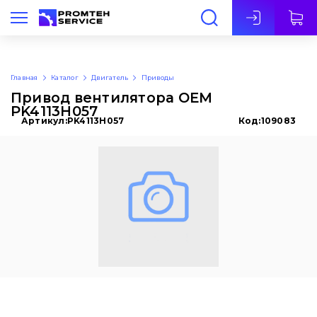
Рус
Главная
Каталог
Двигатель
Приводы
Привод вентилятора OEM
PK4113H057
Артикул:
PK4113H057
Код:
109083