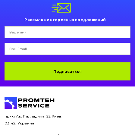
Пальци и втулки
Двигатель
Рассылка интересных предложений
Гидравлика
Трансмиссия
Рама и кузов
Подписаться
Ковши
Навесное оборудование
Буровой инструмент
Дорожная фреза
пр-кт Ак. Палладина, 22 Киев,
03142, Украина
Электрооборудование