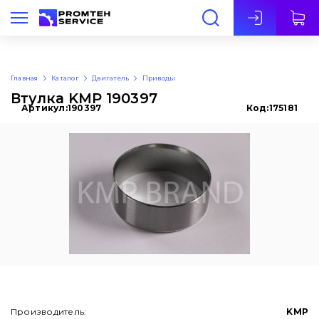
Рус
Главная
Каталог
Двигатель
Приводы
Втулка KMP 190397
Артикул:
190397
Код:
175181
Производитель:
KMP