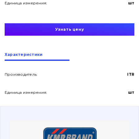
Единица измерения:
шт
Узнать цену
О нас
Характеристики
Контакты
Производитель:
ITR
Единица измерения:
шт
Вакансии
Каталог
Фильтры и смазочные материалы
Поиск