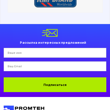
Ходовая часть
Болты, гайки и элементы крепления
Коронки, зубья, адаптера, пальцы, фиксаторы
Ножи, режущие кромки
Рассылка интересных предложений
Защита (ковша, адаптера)
написати
зателефонувати
листа
Подушки амортизационные
Пальци и втулки
Двигатель
Подписаться
Гидравлика
Трансмиссия