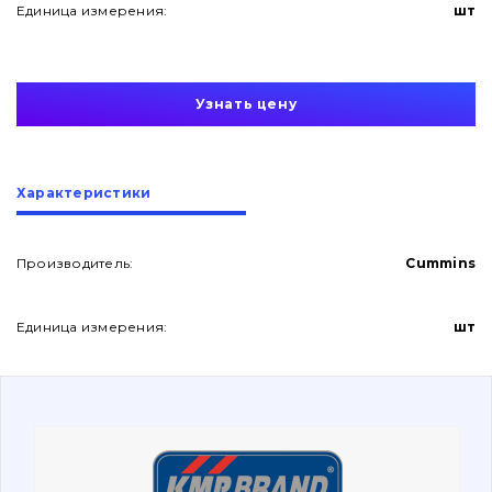
Единица измерения:
шт
Узнать цену
О нас
Характеристики
Контакты
Производитель:
Cummins
Единица измерения:
шт
Вакансии
Каталог
Фильтры и смазочные материалы
Поиск