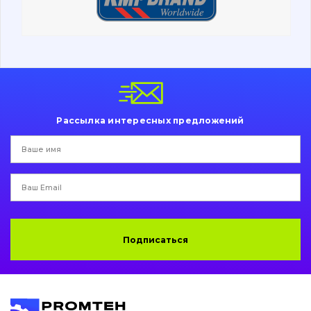
Ходовая часть
Болты, гайки и элементы крепления
Коронки, зубья, адаптера, пальцы, фиксаторы
Ножи, режущие кромки
Рассылка интересных предложений
Защита (ковша, адаптера)
написати
зателефонувати
листа
Подушки амортизационные
Пальци и втулки
Двигатель
Подписаться
Гидравлика
Трансмиссия