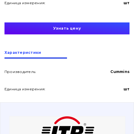
Единица измерения:
шт
Узнать цену
О нас
Характеристики
Контакты
Производитель:
Cummins
Единица измерения:
шт
Вакансии
Каталог
Фильтры и смазочные материалы
Поиск