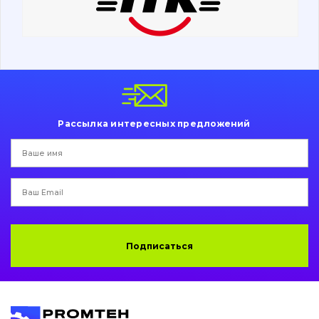
Ходовая часть
Болты, гайки и элементы крепления
Коронки, зубья, адаптера, пальцы, фиксаторы
Ножи, режущие кромки
Рассылка интересных предложений
Защита (ковша, адаптера)
написати
зателефонувати
листа
Подушки амортизационные
Пальци и втулки
Двигатель
Подписаться
Гидравлика
Трансмиссия