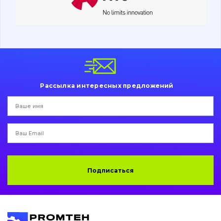
Ходовая часть
Болты, гайки и элементы крепления
Коронки, зубья, адаптера, пальцы, фиксаторы
Ножи, режущие кромки
Рассылка интересных предложений
Защита (ковша, адаптера)
написати
зателефонувати
листа
Подушки амортизационные
Пальци и втулки
Двигатель
Подписаться
Гидравлика
Трансмиссия