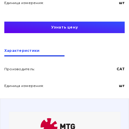
Единица измерения:
шт
Узнать цену
О нас
Характеристики
Контакты
Производитель:
CAT
Единица измерения:
шт
Вакансии
Каталог
Фильтры и смазочные материалы
Поиск