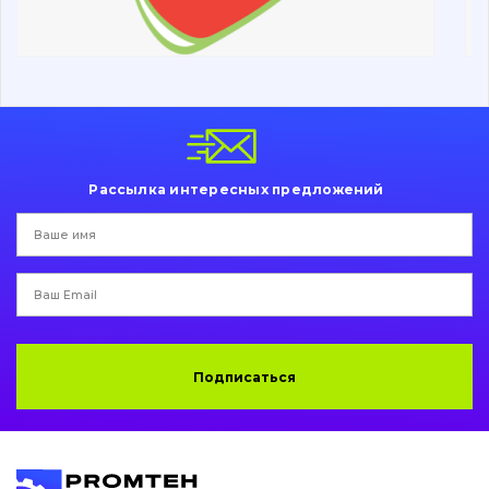
Ходовая часть
Болты, гайки и элементы крепления
Коронки, зубья, адаптера, пальцы, фиксаторы
Ножи, режущие кромки
Рассылка интересных предложений
Защита (ковша, адаптера)
написати
зателефонувати
листа
Подушки амортизационные
Пальци и втулки
Двигатель
Подписаться
Гидравлика
Трансмиссия