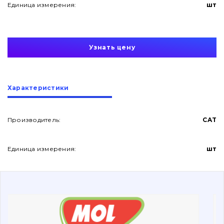
Единица измерения:
шт
Узнать цену
О нас
Характеристики
Контакты
Производитель:
CAT
Единица измерения:
шт
Вакансии
Каталог
Фильтры и смазочные материалы
Поиск