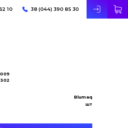
62 10
38 (044) 390 85 30
009
9302
Blumaq
шт