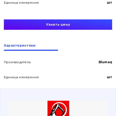
Единица измерения:
шт
Узнать цену
О нас
Характеристики
Контакты
Производитель:
Blumaq
Единица измерения:
шт
Вакансии
Каталог
Фильтры и смазочные материалы
Поиск