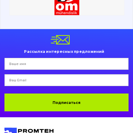
Ходовая часть
Болты, гайки и элементы крепления
Коронки, зубья, адаптера, пальцы, фиксаторы
Ножи, режущие кромки
Рассылка интересных предложений
Защита (ковша, адаптера)
написати
зателефонувати
листа
Подушки амортизационные
Пальци и втулки
Двигатель
Подписаться
Гидравлика
Трансмиссия