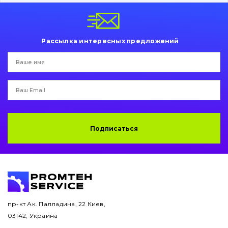
Пальци и втулки
Двигатель
Рассылка интересных предложений
Гидравлика
Трансмиссия
Рама и кузов
Ковши
Подписаться
Навесное оборудование
Буровой инструмент
Дорожная фреза
пр-кт Ак. Палладина, 22 Киев,
03142, Украина
Электрооборудование