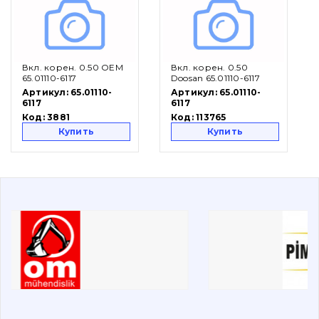
Вакансии
Вкл. корен. 0.50 OEM
Вкл. корен. 0.50
Каталог
65.01110-6117
Doosan 65.01110-6117
Артикул:
65.01110-
Артикул:
65.01110-
Фильтры и смазочные материалы
6117
6117
Код:
3881
Код:
113765
Поиск
Купить
Купить
Ходовая часть
Болты, гайки и элементы крепления
Коронки, зубья, адаптера, пальцы, фиксаторы
Ножи, режущие кромки
Защита (ковша, адаптера)
написати
зателефонувати
листа
Подушки амортизационные