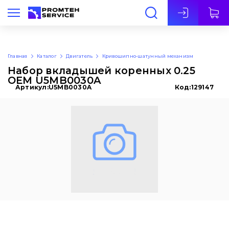
Рус
Главная
Каталог
Двигатель
Кривошипно-шатунный механизм
Набор вкладышей коренных 0.25
OEM U5MB0030A
Артикул:
U5MB0030A
Код:
129147