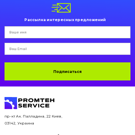
Пальци и втулки
Двигатель
Рассылка интересных предложений
Гидравлика
Трансмиссия
Рама и кузов
Подписаться
Ковши
Навесное оборудование
Буровой инструмент
Дорожная фреза
пр-кт Ак. Палладина, 22 Киев,
03142, Украина
Электрооборудование