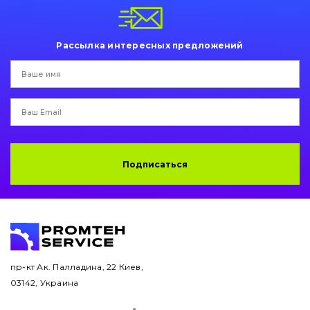
Пальци и втулки
Двигатель
Рассылка интересных предложений
Гидравлика
Трансмиссия
Рама и кузов
Подписаться
Ковши
Навесное оборудование
Буровой инструмент
Дорожная фреза
пр-кт Ак. Палладина, 22 Киев,
03142, Украина
Электрооборудование