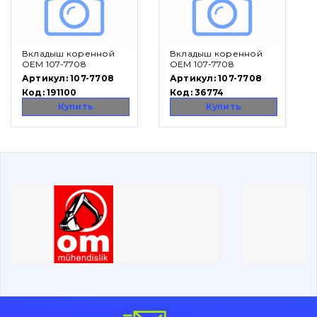
Вакансии
Вкладыш коренной
Вкладыш коренной
Каталог
OEM 107-7708
OEM 107-7708
Артикул:
107-7708
Артикул:
107-7708
Фильтры и смазочные материалы
Код:
191100
Код:
36774
Поиск
Купить
Купить
Ходовая часть
Болты, гайки и элементы крепления
Коронки, зубья, адаптера, пальцы, фиксаторы
Ножи, режущие кромки
Защита (ковша, адаптера)
написати
зателефонувати
листа
Подушки амортизационные