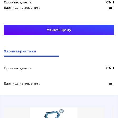
Производитель:
CNH
Единица измерения:
шт
Узнать цену
О нас
Характеристики
Контакты
Производитель:
CNH
Вакансии
Единица измерения:
шт
Каталог
Фильтры и смазочные материалы
Поиск