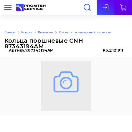
Рус
Главная
Каталог
Двигатель
Кривошипно-шатунный механизм
Кольца поршневые CNH
87343194AM
Артикул:
87343194AM
Код:
121911