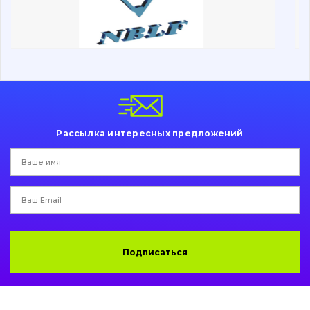
Ходовая часть
Болты, гайки и элементы крепления
Коронки, зубья, адаптера, пальцы, фиксаторы
Ножи, режущие кромки
Рассылка интересных предложений
Защита (ковша, адаптера)
написати
зателефонувати
листа
Подушки амортизационные
Пальци и втулки
Двигатель
Подписаться
Гидравлика
Трансмиссия