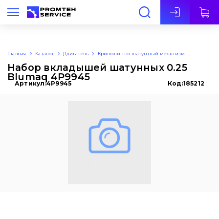
Рус
Главная
Каталог
Двигатель
Кривошипно-шатунный механизм
Набор вкладышей шатунных 0.25
Blumaq 4P9945
Артикул:
4P9945
Код:
185212