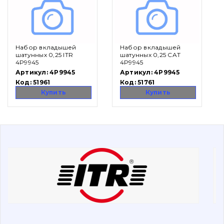
Вакансии
Набор вкладышей
Набор вкладышей
Каталог
шатунных 0,25 ITR
шатунных 0,25 CAT
4P9945
4P9945
Фильтры и смазочные материалы
Артикул:
4P9945
Артикул:
4P9945
Код:
51961
Код:
51761
Поиск
Купить
Купить
Ходовая часть
Болты, гайки и элементы крепления
Коронки, зубья, адаптера, пальцы, фиксаторы
Ножи, режущие кромки
Защита (ковша, адаптера)
написати
зателефонувати
листа
Подушки амортизационные