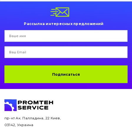
Пальци и втулки
Двигатель
Рассылка интересных предложений
Гидравлика
Трансмиссия
Рама и кузов
Ковши
Подписаться
Навесное оборудование
Буровой инструмент
Дорожная фреза
пр-кт Ак. Палладина, 22 Киев,
03142, Украина
Электрооборудование