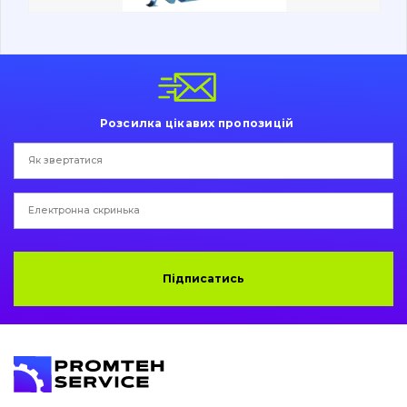
Вакансії
Каталог
Розсилка цікавих пропозицій
Фільтри та мастильні матеріали
Пошук
Ходова частина
Болти, гайки і елементи кріплення
Підписатись
Коронки, зуби, адаптери, пальці, фіксатори
Ножі, ріжучі кромки
Захист (ковша, адаптера)
написати
зателефонувати
листа
Подушки амортизаційні