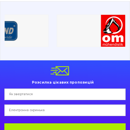
Дорожня фреза
Електрообладнання
Інше
Розсилка цікавих пропозицій