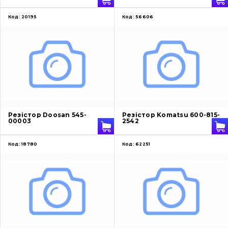
Код:
20195
Код:
56606
Резістор Doosan 545-
Резістор Komatsu 600-815-
00003
2542
Код:
18780
Код:
62251