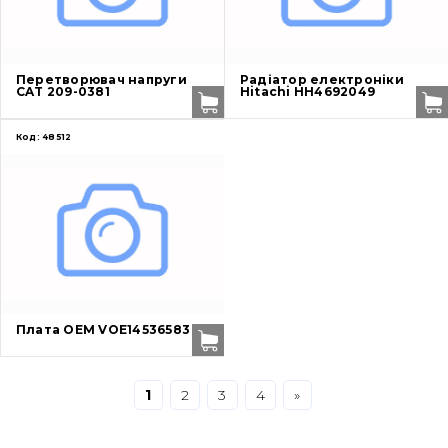
Захист (ковша, адаптера)
написати
зателефонувати
листа
Подушки амортизаційні
Перетворювач напруги
Радіатор електроніки
CAT 209-0381
Hitachi HH4692049
Пальці та Втулки
Код:
48512
Двигун
Гідравліка
Трансмісія
Рама і кузов
Плата OEM VOE14536583
Ковші
1
2
3
4
»
Навісне обладнання
Буровий інструмент